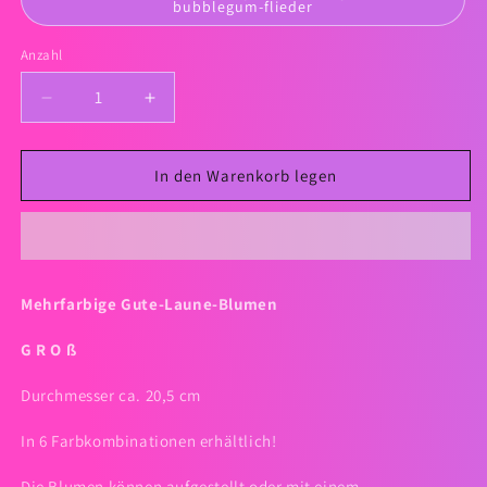
bubblegum-flieder
Anzahl
Verringere
Erhöhe
die
die
Menge
Menge
für
für
In den Warenkorb legen
Gute-
Gute-
Laune-
Laune-
Blumen
Blumen
-
-
groß
groß
Mehrfarbige Gute-Laune-Blumen
G R O ß
Durchmesser ca. 20,5 cm
In 6 Farbkombinationen erhältlich!
Die Blumen können aufgestellt oder mit einem