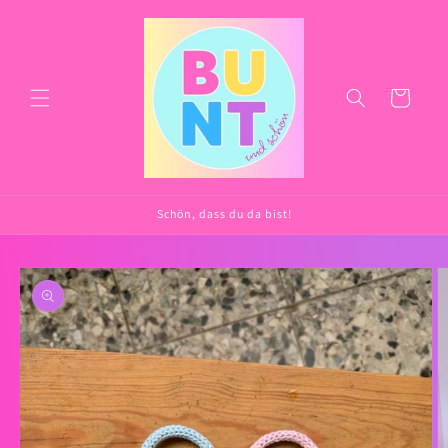
Direkt
zum
Inhalt
Warenkorb
Schön, dass du da bist!
oduktinformationen
ringen