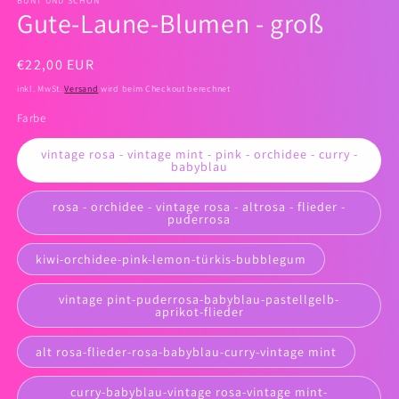
BUNT UND SCHÖN
Gute-Laune-Blumen - groß
Normaler
€22,00 EUR
Preis
inkl. MwSt.
Versand
wird beim Checkout berechnet
Farbe
vintage rosa - vintage mint - pink - orchidee - curry -
babyblau
rosa - orchidee - vintage rosa - altrosa - flieder -
puderrosa
kiwi-orchidee-pink-lemon-türkis-bubblegum
vintage pint-puderrosa-babyblau-pastellgelb-
aprikot-flieder
alt rosa-flieder-rosa-babyblau-curry-vintage mint
curry-babyblau-vintage rosa-vintage mint-